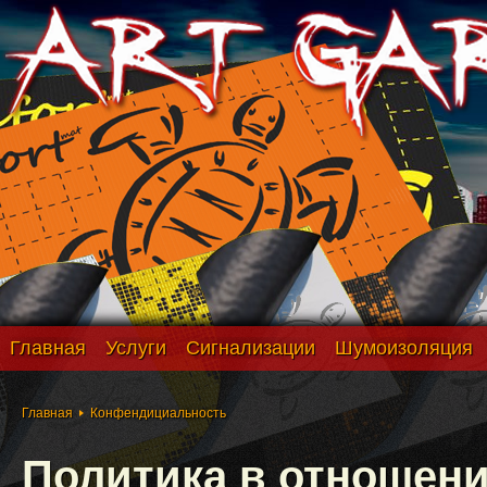
Главная
Услуги
Сигнализации
Шумоизоляция
Главная
Конфендициальность
Политика в отношен