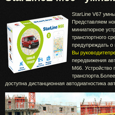
StarLine V67 умн
Представляем нов
миниатюрное устр
транспортного ср
предупреждать о 
Вы руководитепре
передвижения авт
М66. Устройство п
транспорта.Более
доступна дистанционная автодиагностика ав