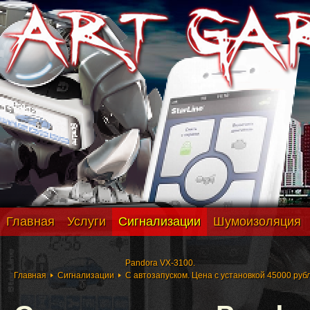
Главная
Услуги
Сигнализации
Шумоизоляция
Pandora VX-3100.
Главная
Сигнализации
С автозапуском. Цена с установкой 45000 руб